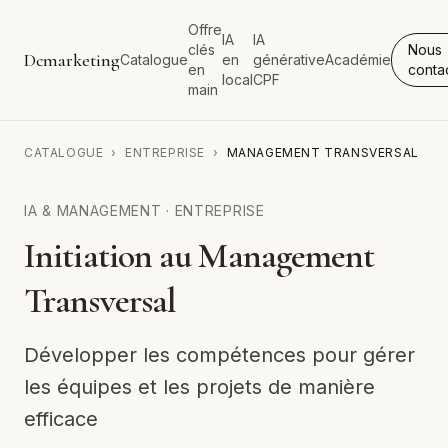
Offre
IA
IA
clés
Nous
Dcmarketing
Catalogue
en
générative
Académie
en
conta
local
CPF
main
CATALOGUE
›
ENTREPRISE
›
MANAGEMENT TRANSVERSAL
IA & MANAGEMENT
·
ENTREPRISE
Initiation au Management
Transversal
Développer les compétences pour gérer
les équipes et les projets de manière
efficace